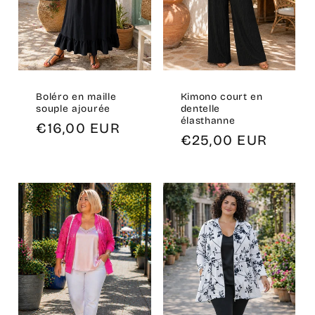
Boléro en maille
Kimono court en
souple ajourée
dentelle
élasthanne
Prix
€16,00 EUR
Prix
€25,00 EUR
habituel
habituel