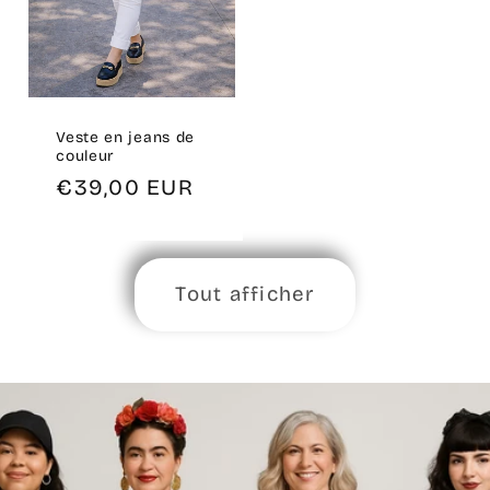
Veste en jeans de
couleur
Prix
€39,00 EUR
habituel
Tout afficher