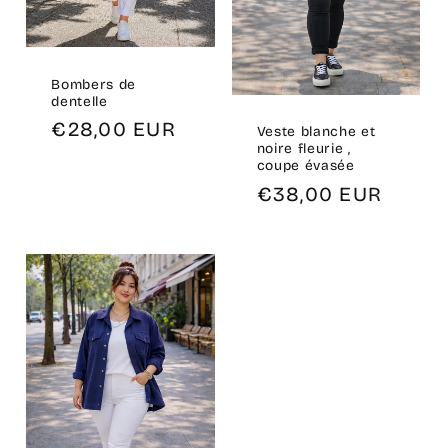
Bombers de
dentelle
Prix
€28,00 EUR
Veste blanche et
noire fleurie ,
habituel
coupe évasée
Prix
€38,00 EUR
habituel