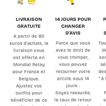
LIVRAISON
14 JOURS POUR
GRATUITE
CHANGER
D'AVIS
A partir de 80
Parce que vous
Tou
euros d'achats, la
avez le droit de
d
livraison vous
vous tromper,
so
est offerte en
vous pouvez
sé
Mondial Relay
retourner votre
des
pour France et
article sous 14
" à
Belgique.
jours .
Ajustez vos
Soyez rassurée,
outfits pour
le taux de retour
s
bénéficier de ce