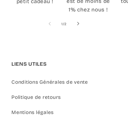
est de moins de
to
petit cadeau !
1% chez nous !
de
1
/
2
LIENS UTILES
Conditions Générales de vente
Politique de retours
Mentions légales