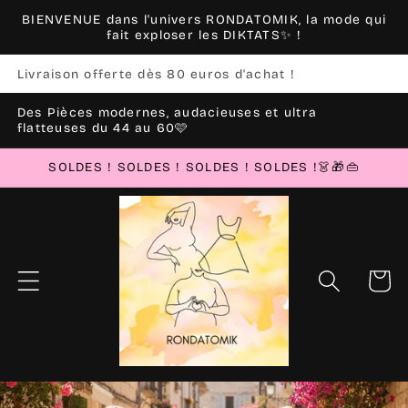
et
BIENVENUE dans l'univers RONDATOMIK, la mode qui
passer
fait exploser les DIKTATS✨ !
au
contenu
Livraison offerte dès 80 euros d'achat !
Des Pièces modernes, audacieuses et ultra
flatteuses du 44 au 60🩷
SOLDES ! SOLDES ! SOLDES ! SOLDES !👗🎁👜
Panier